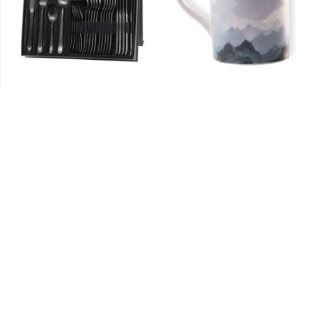
Ménagères BRAME
Mug GLACIER
ADM
ADM
CHF 335.00
CHF 21.00