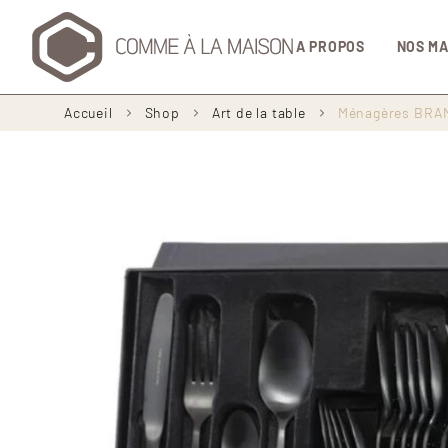
Navigation
A PROPOS
NOS M
principale
Fil
Accueil
Shop
Art de la table
Ménagères BRA
d'Ariane