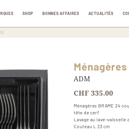
Aller au contenu principal
ARQUES
SHOP
BONNES AFFAIRES
ACTUALITÉS
CO
ME
Ménagères
ADM
CHF 335.00
Ménagères BRAME 24 couve
tête de cerf
Lavage au lave-vaisselle 
Couteau L 23 cm