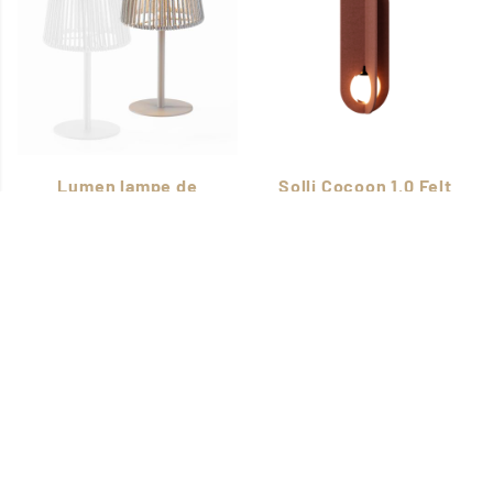
Lumen lampe de
Solli Cocoon 1.0 Felt
table solaire
Oxide Red
Philippi
Wever & Ducré
CHF 99.00
CHF 550.00