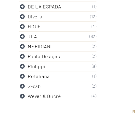
DE LA ESPADA
(1)
Divers
(12)
HOUE
(4)
JLA
(62)
MERIDIANI
(2)
Pablo Designs
(2)
Philippi
(6)
Rotaliana
(1)
S-cab
(2)
Wever & Ducré
(4)
B