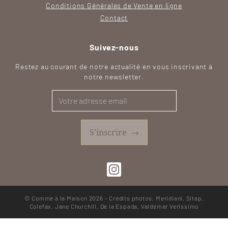
Conditions Générales de Vente en ligne
Contact
Suivez-nous
Restez au courant de notre actualité en vous inscrivant à
notre newsletter.
S'inscrire
→
SVG
© Comme à la Maison 2026 - Crédits photos: Meridiani, Sitap,
Colefax, Jane Churchill, De la Espada, Valdemar Verissimo