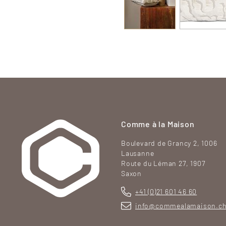
Comme à la Maison
Boulevard de Grancy 2, 1006
Lausanne
Route du Léman 27, 1907
Saxon
+41 (0)21 601 46 60
info@commealamaison.c