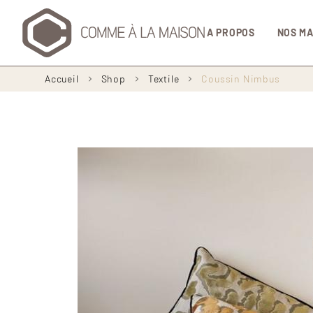
Navigation
A PROPOS
NOS M
principale
Fil
Accueil
Shop
Textile
Coussin Nimbus
d'Ariane