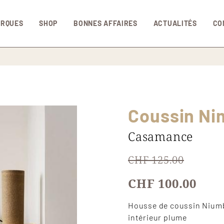
Aller au contenu principal
ARQUES
SHOP
BONNES AFFAIRES
ACTUALITÉS
CO
Coussin Ni
Casamance
CHF 125.00
CHF 100.00
Housse de coussin Niumb
intérieur plume