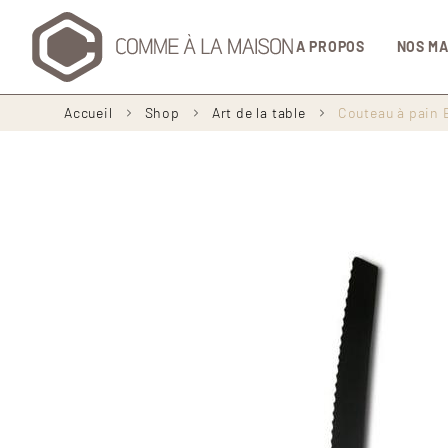
Navigation
A PROPOS
NOS M
principale
Fil
Accueil
Shop
Art de la table
Couteau à pain
d'Ariane