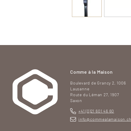
Comme à la Maison
Boulevard de Grancy 2, 1006
Lausanne
Route du Léman 27, 1907
Saxon
+41 (0)21 601 46 60
info@commealamaison.c