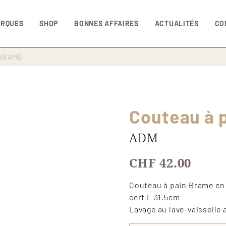
Aller au contenu principal
ARQUES
SHOP
BONNES AFFAIRES
ACTUALITÉS
CO
 BRAME
Couteau à 
ADM
CHF 42.00
Couteau à pain Brame en i
cerf L 31.5cm
Lavage au lave-vaisselle 