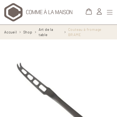
Aller au contenu principal
Fil
Art de la
Couteau à fromage
Accueil
Shop
d'Ariane
table
BRAME