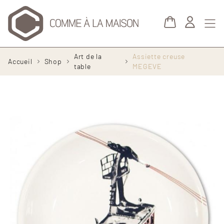
Aller au contenu principal
Fil
Art de la
Assiette creuse
Accueil
Shop
d'Ariane
table
MEGEVE